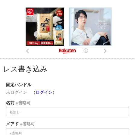
レス書き込み
固定ハンドル
未ログイン
（
ログイン
）
名前
※省略可
メアド
※省略可