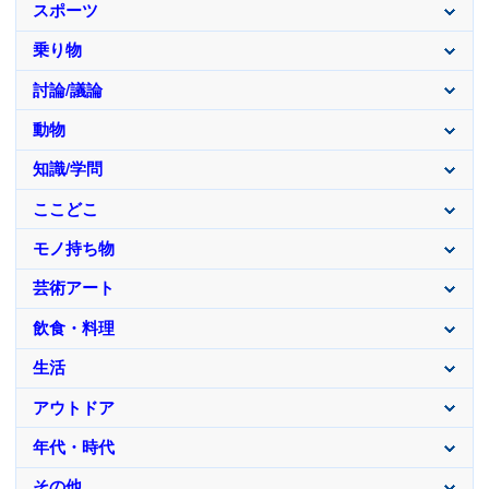
スポーツ
乗り物
討論/議論
動物
知識/学問
ここどこ
モノ持ち物
芸術アート
飲食・料理
生活
アウトドア
年代・時代
その他