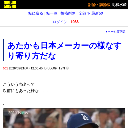
討論・議論板
明和水産
板に戻る
|
板一覧
|
投稿削除
|
全部
1-
最新50
ログイン
|
1088
▼ページ最下部
あたかも日本メーカーの様なす
り寄り方だな
2026/05/21(木) 12:36:40 ID:SBo09FTz7I
001
こういう売名って
以前にもあった様な、、、
.