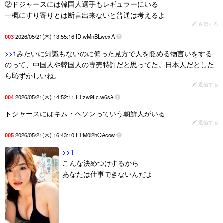
②ドジャースには韓国人選手もレギュラーにいる
一概にすり寄りとは断言出来ないと普通は考えるよ
返信する
2026/05/21(木) 13:55:16 ID:wMnBLwexjA
003
>>1
みたいに知識もないのに偏った見方で人を貶める物言いをする
のって、中国人や韓国人の専売特許だと思ってた。日本人だとした
ら恥ずかしいね。
返信する
2026/05/21(木) 14:52:11 ID:zw9Lc.w6sA
004
ドジャースにはキム・ヘソンっていう朝鮮人がいる
返信する
2026/05/21(木) 16:43:10 ID:M0i2hQAcow
005
>>1
こんな決めつけするから
あなたは仕事できないんだよ