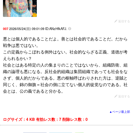
返信する
2026/05/24(日) 09:01:09 ID:ANzHfkAFJ.
007
悪とは個人的であることだよ。善とは社会的であることだ。だから
戦争は悪ではない。
この定義からこぼれる例外はない。社会的ならざる正義、道徳が考
えられるかい？
社会とはある特定の人の集まりのことではないから、組織防衛、組
織の論理も悪になる。反社会的組織は集団組織であっても社会をな
さず、個人的だからである。悪の枢軸呼ばわりされた方は、逆賊と
同じく、錦の御旗＝社会の側に立てない個人的徒党なのである。社
会とは、公の義であると分かる。
返信する
▲ページ最上部
ログサイズ：4 KB
有効レス数：7
削除レス数：0