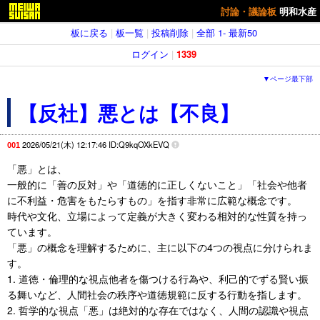
討論・議論板
明和水産
板に戻る
|
板一覧
|
投稿削除
|
全部
1-
最新50
ログイン
|
1339
▼ページ最下部
【反社】悪とは【不良】
2026/05/21(木) 12:17:46 ID:Q9kqOXkEVQ
001
「悪」とは、
一般的に「善の反対」や「道徳的に正しくないこと」「社会や他者
に不利益・危害をもたらすもの」を指す非常に広範な概念です。
時代や文化、立場によって定義が大きく変わる相対的な性質を持っ
ています。
「悪」の概念を理解するために、主に以下の4つの視点に分けられま
す。
1. 道徳・倫理的な視点他者を傷つける行為や、利己的でずる賢い振
る舞いなど、人間社会の秩序や道徳規範に反する行動を指します。
2. 哲学的な視点「悪」は絶対的な存在ではなく、人間の認識や視点