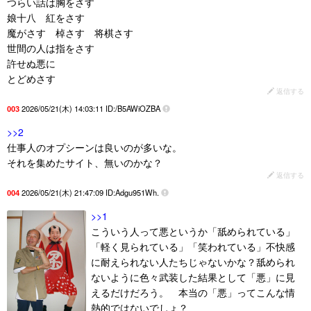
つらい話は胸をさす
娘十八 紅をさす
魔がさす 棹さす 将棋さす
世間の人は指をさす
許せぬ悪に
とどめさす
返信する
2026/05/21(木) 14:03:11 ID:/B5AWiOZBA
003
>>2
仕事人のオプシーンは良いのが多いな。
それを集めたサイト、無いのかな？
返信する
2026/05/21(木) 21:47:09 ID:Adgu951Wh.
004
>>1
こういう人って悪というか「舐められている」
「軽く見られている」「笑われている」不快感
に耐えられない人たちじゃないかな？舐められ
ないように色々武装した結果として「悪」に見
えるだけだろう。 本当の「悪」ってこんな情
熱的ではないでしょ？